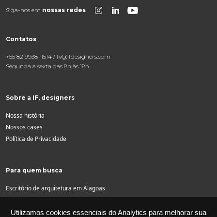
Siga-nos em
nossas redes
Contatos
+55 82 99381 1514 / fv@ifdesigners.com
Segunda a sexta das 8h às 18h
Sobre a IF, designers
Nossa história
Nossos cases
Política de Privacidade
Para quem busca
Escritório de arquitetura em Alagoas
Arquitetos em Maceió
Projetos arquitetônicos
Utilizamos cookies essenciais do Analytics para melhorar sua