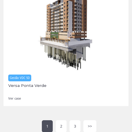
Gestão VDC 5D
Versa Ponta Verde
Ver case
1
2
3
>>